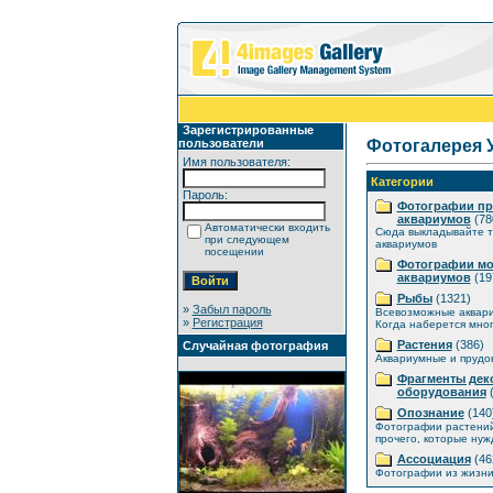
Зарегистрированные
пользователи
Фотогалерея 
Имя пользователя:
Категории
Пароль:
Фотографии п
аквариумов
(78
Автоматически входить
Сюда выкладывайте т
при следующем
аквариумов
посещении
Фотографии мо
аквариумов
(19
Рыбы
(1321)
»
Забыл пароль
Всевозможные аквар
»
Регистрация
Когда наберется мног
Растения
(386)
Случайная фотография
Аквариумные и прудо
Фрагменты дек
оборудования
(
Опознание
(140
Фотографии растений
прочего, которые нуж
Ассоциация
(46
Фотографии из жизни