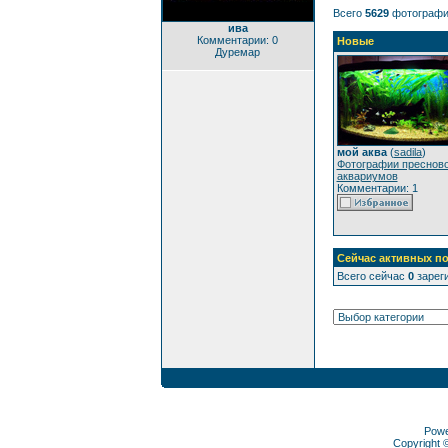
Всего
5629
фотографи
ива
Комментарии: 0
Новые
Дуремар
мой аква
(
sadila
)
Фотографии преснов
аквариумов
Комментарии: 1
Сейчас активных по
Всего сейчас
0
зареги
Pow
Copyright