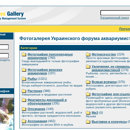
Расширенный поиск
Попул
ные
Фотогалерея Украинского форума аквариумис
Категории
Фотографии пресноводных
Фотоискусство
(224)
аквариумов
(780)
Просто красивые фотографии. 
входить
Сюда выкладывайте только фотографии
увлекается художественным ф
аквариумов
Увлечения, не связанны
Фотографии морских
аквариумистикой
(174)
аквариумов
(197)
Рыбалка, охота, автомобили, с
кошки....
Рыбы
(1321)
Всякая всячина
(375)
Всевозможные аквариумные рыбы.
Когда наберется много, разобью по видам
Фотографии, для которых нет
рубрик.
Растения
(386)
рафия
Фотографии для ссыло
Аквариумные и прудовые растения
Размещайте здесь нехудожес
Фрагменты декораций и
фото проблемных рыб (болезне
оборудования
(335)
водорослей и другие фотогра
нужно разместить временно
Опознание
(140)
Фотографии растений, водорослей, рыб и
Mp3
(0)
прочего, которые нуждаются в опознании.
Музыка
Ассоциация
(462)
Выставки и конкурсы
(5
Фотографии из жизни ВАА и клубов.