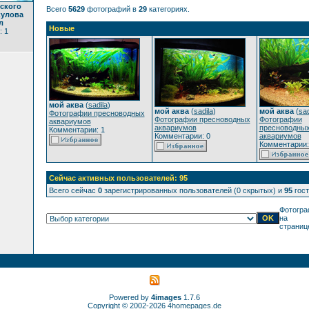
ского
Всего
5629
фотографий в
29
категориях.
кулова
л
Новые
: 1
мой аква
(
sadila
)
мой аква
(
sadila
)
мой аква
(
sad
Фотографии пресноводных
Фотографии пресноводных
Фотографии
аквариумов
аквариумов
пресноводны
Комментарии: 1
Комментарии: 0
аквариумов
Комментарии:
Сейчас активных пользователей: 95
Всего сейчас
0
зарегистрированных пользователей (0 скрытых) и
95
гост
Фотогра
на
страниц
Powered by
4images
1.7.6
Copyright © 2002-2026
4homepages.de