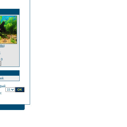
ila
)
х
 0
ей.
фий
е: