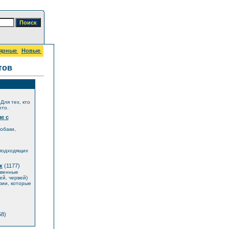
ярные
Новые
тов
Для тех, кто
ото.
е с
обаки,
 подходящих
к
(1177)
твенные
й, червей)
фии, которые
8)