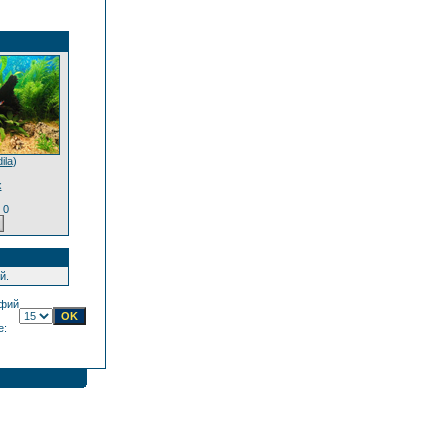
ila
)
х
 0
й.
фий
е: