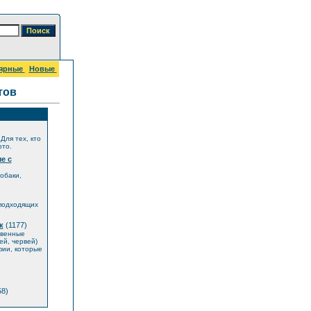
ярные
Новые
тов
Для тех, кто
ото.
е с
обаки,
 подходящих
к
(1177)
твенные
й, червей)
фии, которые
8)