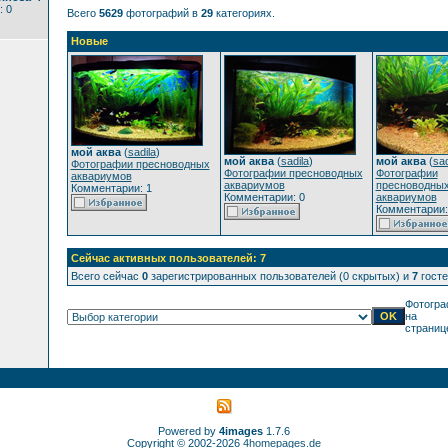
: 0
Всего
5629
фотографий в
29
категориях.
Новые
мой аква
(
sadila
)
мой аква
(
sadila
)
мой аква
(
sad
Фотографии пресноводных
Фотографии пресноводных
Фотографии
аквариумов
аквариумов
пресноводны
Комментарии: 1
Комментарии: 0
аквариумов
Комментарии:
Сейчас активных пользователей: 7
Всего сейчас
0
зарегистрированных пользователей (0 скрытых) и
7
госте
Фотогра
на
страниц
Powered by
4images
1.7.6
Copyright © 2002-2026
4homepages.de