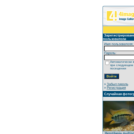
Зарегистрирован
пользователи
Имя пользователя:
Пароль:
Автоматически 
при следующем
посещении
»
Забыл пароль
»
Регистрация
Случайная фотог
Herotilapia multis