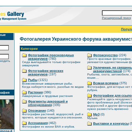
Расширенный поиск
Попул
ные
Фотогалерея Украинского форума аквариумис
Категории
Фотографии пресноводных
Фотоискусство
(224)
аквариумов
(780)
Просто красивые фотографии. 
входить
Сюда выкладывайте только фотографии
увлекается художественным ф
аквариумов
Увлечения, не связанны
Фотографии морских
аквариумистикой
(174)
аквариумов
(197)
Рыбалка, охота, автомобили, с
кошки....
Рыбы
(1321)
Всякая всячина
(375)
Всевозможные аквариумные рыбы.
Когда наберется много, разобью по видам
Фотографии, для которых нет
рубрик.
Растения
(386)
рафия
Фотографии для ссыло
Аквариумные и прудовые растения
Размещайте здесь нехудожес
Фрагменты декораций и
фото проблемных рыб (болезне
оборудования
(335)
водорослей и другие фотогра
нужно разместить временно
Опознание
(140)
Фотографии растений, водорослей, рыб и
Mp3
(0)
прочего, которые нуждаются в опознании.
Музыка
Ассоциация
(462)
Выставки и конкурсы
(5
Фотографии из жизни ВАА и клубов.
pinosa-4