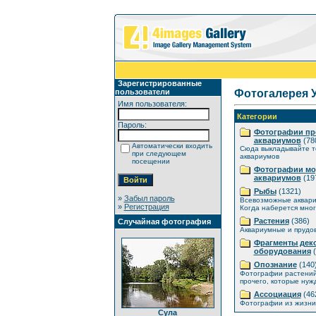
Зарегистрированные
пользователи
Фотогалерея 
Имя пользователя:
Категории
Пароль:
Фотографии пр
аквариумов
(78
Автоматически входить
Сюда выкладывайте т
при следующем
аквариумов
посещении
Фотографии мо
аквариумов
(19
Рыбы
(1321)
»
Забыл пароль
Всевозможные аквар
»
Регистрация
Когда наберется мног
Растения
(386)
Случайная фотография
Аквариумные и прудо
Фрагменты дек
оборудования
(
Опознание
(140
Фотографии растений
прочего, которые нуж
Ассоциация
(46
Фотографии из жизни 
Сула