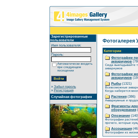
Зарегистрированные
пользователи
Фотогалерея 
Имя пользователя:
Категории
Пароль:
Фотографии п
аквариумов
(78
Автоматически входить
Сюда выкладывайте т
при следующем
аквариумов
посещении
Фотографии мо
аквариумов
(19
Рыбы
(1321)
»
Забыл пароль
Всевозможные аквар
»
Регистрация
Когда наберется мног
Растения
(386)
Случайная фотография
Аквариумные и прудо
Фрагменты дек
оборудования
(
Опознание
(140
Фотографии растений
прочего, которые нуж
Ассоциация
(46
Фотографии из жизни