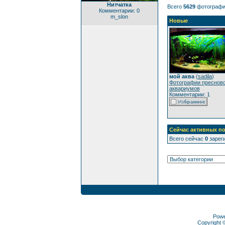
Нитчатка
Всего
5629
фотографи
Комментарии: 0
m_slon
Новые
мой аква
(
sadila
)
Фотографии преснов
аквариумов
Комментарии: 1
Сейчас активных по
Всего сейчас
0
зареги
Pow
Copyright