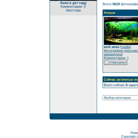
Аква в дет саду
Всего
5629
фотографи
Комментарии: 0
Арестида
Новые
мой аква
(
sadila
)
Фотографии преснов
аквариумов
Комментарии: 1
Сейчас активных по
Всего сейчас
0
зареги
Pow
Copyright