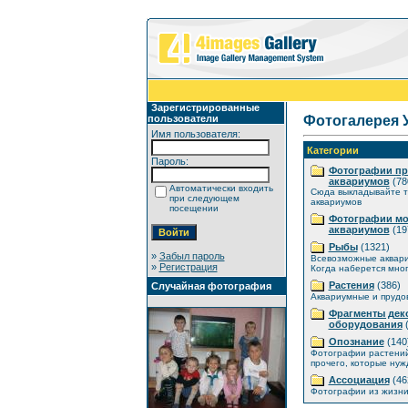
Зарегистрированные
пользователи
Фотогалерея 
Имя пользователя:
Категории
Пароль:
Фотографии п
аквариумов
(78
Автоматически входить
Сюда выкладывайте т
при следующем
аквариумов
посещении
Фотографии мо
аквариумов
(19
Рыбы
(1321)
»
Забыл пароль
Всевозможные аквар
»
Регистрация
Когда наберется мног
Растения
(386)
Случайная фотография
Аквариумные и прудо
Фрагменты дек
оборудования
(
Опознание
(140
Фотографии растений
прочего, которые нуж
Ассоциация
(46
Фотографии из жизни