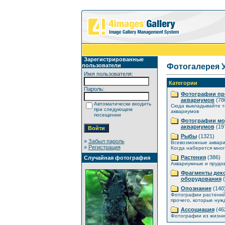
Зарегистрированные
пользователи
Фотогалерея 
Имя пользователя:
Категории
Пароль:
Фотографии пр
аквариумов
(78
Автоматически входить
Сюда выкладывайте т
при следующем
аквариумов
посещении
Фотографии мо
аквариумов
(19
Рыбы
(1321)
»
Забыл пароль
Всевозможные аквар
»
Регистрация
Когда наберется мног
Растения
(386)
Случайная фотография
Аквариумные и прудо
Фрагменты дек
оборудования
(
Опознание
(140
Фотографии растений
прочего, которые нуж
Ассоциация
(46
Фотографии из жизни 