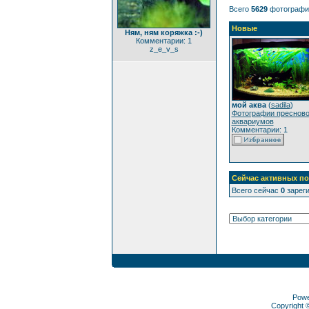
Всего
5629
фотографи
Новые
Ням, ням коряжка :-)
Комментарии: 1
z_e_v_s
мой аква
(
sadila
)
Фотографии преснов
аквариумов
Комментарии: 1
Сейчас активных по
Всего сейчас
0
зареги
Pow
Copyright