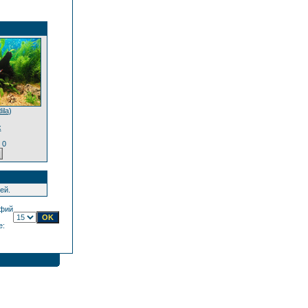
ila
)
х
 0
ей.
фий
е: