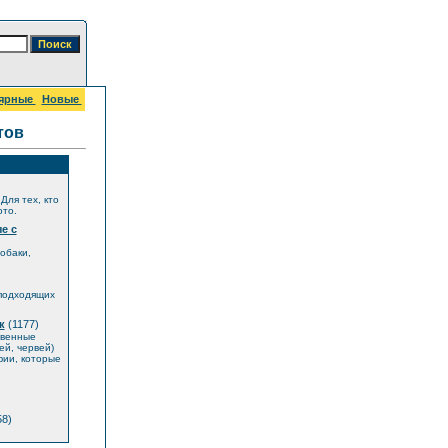
ярные
Новые
тов
Для тех, кто
ото.
е с
обаки,
 подходящих
к
(1177)
твенные
й, червей)
фии, которые
8)