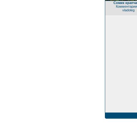
Сомик крапч
Комментарии
vladoleg