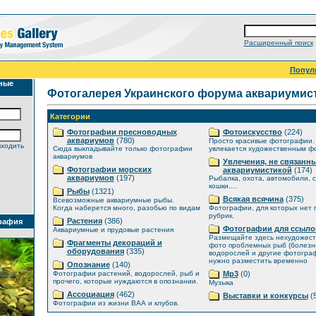
Расширенный поиск
Попул
ные
Фотогалерея Украинского форума аквариумис
Категории
Фотографии пресноводных
Фотоискусство
(224)
аквариумов
(780)
Просто красивые фотографии. 
входить
Сюда выкладывайте только фотографии
увлекается художественным ф
аквариумов
Увлечения, не связанны
Фотографии морских
аквариумистикой
(174)
аквариумов
(197)
Рыбалка, охота, автомобили, с
кошки....
Рыбы
(1321)
Всякая всячина
(375)
Всевозможные аквариумные рыбы.
Когда наберется много, разобью по видам
Фотографии, для которых нет
рубрик.
Растения
(386)
рафия
Фотографии для ссыло
Аквариумные и прудовые растения
Размещайте здесь нехудожес
Фрагменты декораций и
фото проблемных рыб (болезне
оборудования
(335)
водорослей и другие фотогра
нужно разместить временно
Опознание
(140)
Фотографии растений, водорослей, рыб и
Mp3
(0)
прочего, которые нуждаются в опознании.
Музыка
Ассоциация
(462)
Выставки и конкурсы
(5
Фотографии из жизни ВАА и клубов.