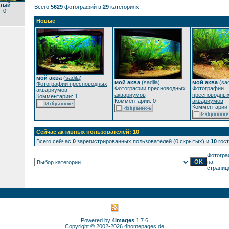
атый
Всего
5629
фотографий в
29
категориях.
: 0
Новые
мой аква
(
sadila
)
мой аква
(
sadila
)
мой аква
(
sad
Фотографии пресноводных
Фотографии пресноводных
Фотографии
аквариумов
аквариумов
пресноводны
Комментарии: 1
Комментарии: 0
аквариумов
Комментарии:
Сейчас активных пользователей: 10
Всего сейчас
0
зарегистрированных пользователей (0 скрытых) и
10
гост
Фотогра
на
страниц
Powered by
4images
1.7.6
Copyright © 2002-2026
4homepages.de