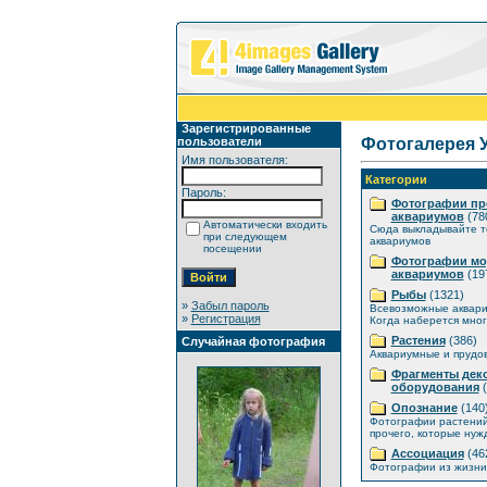
Зарегистрированные
пользователи
Фотогалерея 
Имя пользователя:
Категории
Пароль:
Фотографии пр
аквариумов
(78
Автоматически входить
Сюда выкладывайте т
при следующем
аквариумов
посещении
Фотографии мо
аквариумов
(19
Рыбы
(1321)
»
Забыл пароль
Всевозможные аквар
»
Регистрация
Когда наберется мног
Растения
(386)
Случайная фотография
Аквариумные и прудо
Фрагменты дек
оборудования
(
Опознание
(140
Фотографии растений
прочего, которые нуж
Ассоциация
(46
Фотографии из жизни 