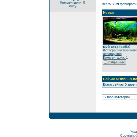
Комментарии: 0
Всего
5629
фотографи
Vutty
Новые
мой аква
(
sadila
)
Фотографии преснов
аквариумов
Комментарии: 1
Сейчас активных по
Всего сейчас
0
зареги
Pow
Copyright