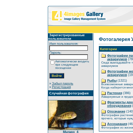
Зарегистрированные
пользователи
Фотогалерея 
Имя пользователя:
Категории
Пароль:
Фотографии п
аквариумов
(78
Автоматически входить
Сюда выкладывайте т
при следующем
аквариумов
посещении
Фотографии мо
аквариумов
(19
Рыбы
(1321)
»
Забыл пароль
Всевозможные аквар
»
Регистрация
Когда наберется мног
Растения
(386)
Случайная фотография
Аквариумные и прудо
Фрагменты дек
оборудования
(
Опознание
(140
Фотографии растений
прочего, которые нуж
Ассоциация
(46
Фотографии из жизни
Murago_4