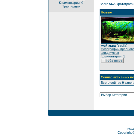
Комментарии: 0
Всего
5629
фотографи
Трактирщик
Новые
мой аква
(
sadila
)
Фотографии преснов
аквариумов
Комментарии: 1
Сейчас активных по
Всего сейчас
0
зареги
Pow
Copyright