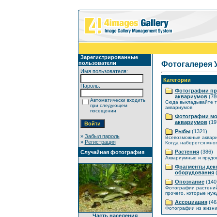
Зарегистрированные
пользователи
Фотогалерея 
Имя пользователя:
Категории
Пароль:
Фотографии п
аквариумов
(78
Автоматически входить
Сюда выкладывайте т
при следующем
аквариумов
посещении
Фотографии мо
аквариумов
(19
Рыбы
(1321)
»
Забыл пароль
Всевозможные аквар
»
Регистрация
Когда наберется мног
Растения
(386)
Случайная фотография
Аквариумные и прудо
Фрагменты дек
оборудования
(
Опознание
(140
Фотографии растений
прочего, которые нуж
Ассоциация
(46
Фотографии из жизни
Часть населения