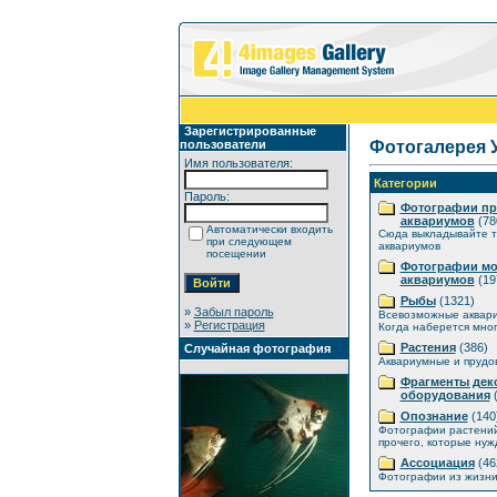
Зарегистрированные
пользователи
Фотогалерея 
Имя пользователя:
Категории
Пароль:
Фотографии п
аквариумов
(78
Автоматически входить
Сюда выкладывайте т
при следующем
аквариумов
посещении
Фотографии мо
аквариумов
(19
Рыбы
(1321)
»
Забыл пароль
Всевозможные аквар
»
Регистрация
Когда наберется мног
Растения
(386)
Случайная фотография
Аквариумные и прудо
Фрагменты дек
оборудования
(
Опознание
(140
Фотографии растений
прочего, которые нуж
Ассоциация
(46
Фотографии из жизни