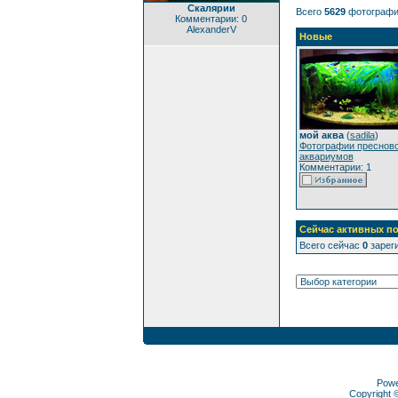
Скалярии
Всего
5629
фотографи
Комментарии: 0
AlexanderV
Новые
мой аква
(
sadila
)
Фотографии преснов
аквариумов
Комментарии: 1
Сейчас активных по
Всего сейчас
0
зареги
Pow
Copyright