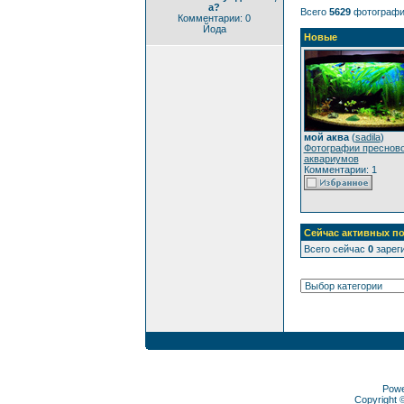
а?
Всего
5629
фотографи
Комментарии: 0
Йода
Новые
мой аква
(
sadila
)
Фотографии преснов
аквариумов
Комментарии: 1
Сейчас активных по
Всего сейчас
0
зареги
Pow
Copyright