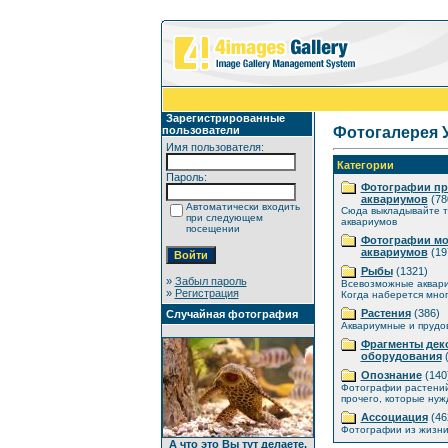
Зарегистрированные
пользователи
Фотогалерея 
Имя пользователя:
Категории
Пароль:
Фотографии п
аквариумов
(78
Автоматически входить
Сюда выкладывайте т
при следующем
аквариумов
посещении
Фотографии мо
аквариумов
(19
Рыбы
(1321)
»
Забыл пароль
Всевозможные аквар
»
Регистрация
Когда наберется мног
Растения
(386)
Случайная фотография
Аквариумные и прудо
Фрагменты дек
оборудования
(
Опознание
(140
Фотографии растений
прочего, которые нуж
Ассоциация
(46
Фотографии из жизни
А что это Вы тут делаете,