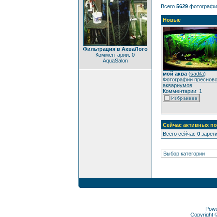
Всего
5629
фотографи
Новые
Фильтрация в АкваЛого
Комментарии: 0
AquaSalon
мой аква
(
sadila
)
Фотографии преснов
аквариумов
Комментарии: 1
Сейчас активных по
Всего сейчас
0
зареги
Pow
Copyright