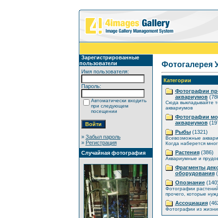
Зарегистрированные
пользователи
Фотогалерея 
Имя пользователя:
Категории
Пароль:
Фотографии пр
аквариумов
(78
Автоматически входить
Сюда выкладывайте т
при следующем
аквариумов
посещении
Фотографии мо
аквариумов
(19
Рыбы
(1321)
»
Забыл пароль
Всевозможные аквар
»
Регистрация
Когда наберется мног
Растения
(386)
Случайная фотография
Аквариумные и прудо
Фрагменты дек
оборудования
(
Опознание
(140
Фотографии растений
прочего, которые нуж
Ассоциация
(46
Фотографии из жизни 