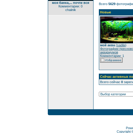
моя банка,... почти вся
Всего
5629
фотографи
Комментарии: 0
chaiinik
Новые
мой аква
(
sadila
)
Фотографии преснов
аквариумов
Комментарии: 1
Сейчас активных по
Всего сейчас
0
зареги
Pow
Copyright