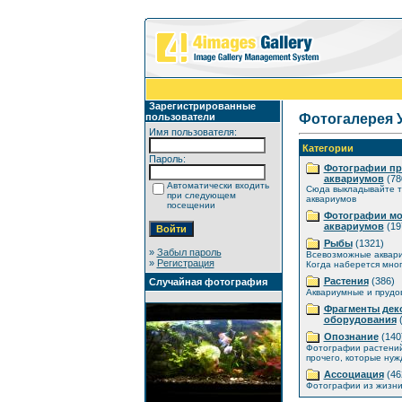
Зарегистрированные
пользователи
Фотогалерея 
Имя пользователя:
Категории
Пароль:
Фотографии п
аквариумов
(78
Автоматически входить
Сюда выкладывайте т
при следующем
аквариумов
посещении
Фотографии мо
аквариумов
(19
Рыбы
(1321)
»
Забыл пароль
Всевозможные аквар
»
Регистрация
Когда наберется мног
Растения
(386)
Случайная фотография
Аквариумные и прудо
Фрагменты дек
оборудования
(
Опознание
(140
Фотографии растений
прочего, которые нуж
Ассоциация
(46
Фотографии из жизни