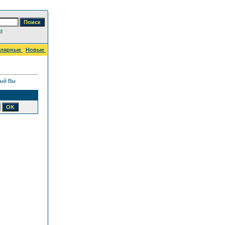
к
улярные
Новые
рый Вы