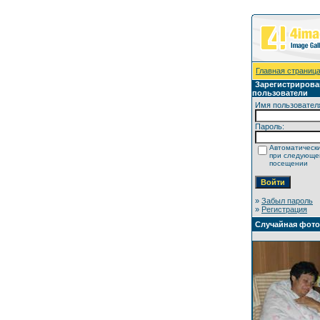
Главная страниц
Зарегистриров
пользователи
Имя пользовател
Пароль:
Автоматически
при следующ
посещении
»
Забыл пароль
»
Регистрация
Случайная фот