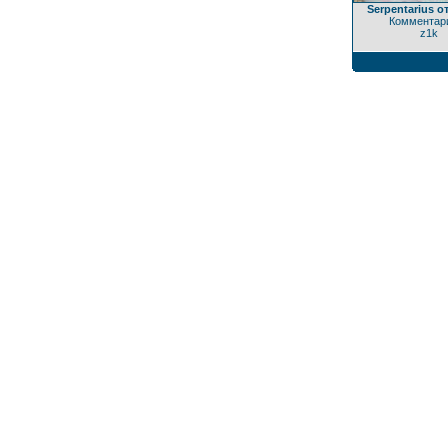
Serpentarius о
Комментари
z1k