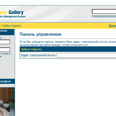
Расширенный поис
а
/ Забыл пароль
Поп
анные
Панель управления
я:
Если Вы забудите пароль, введите Ваш адрес электронной почты, кото
использовали при регистрации, чтобы получить его.
Забыл пароль
 входить
Адрес электронной почты:
ем
ография