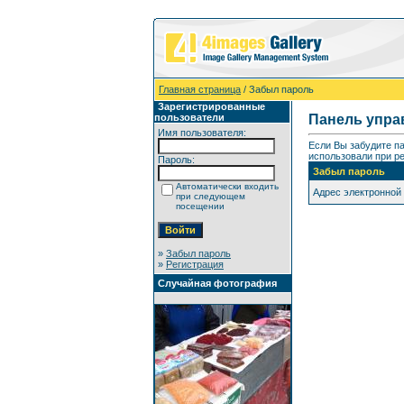
Главная страница
/ Забыл пароль
Зарегистрированные
пользователи
Панель упра
Имя пользователя:
Если Вы забудите п
использовали при ре
Пароль:
Забыл пароль
Автоматически входить
Адрес электронной
при следующем
посещении
»
Забыл пароль
»
Регистрация
Случайная фотография