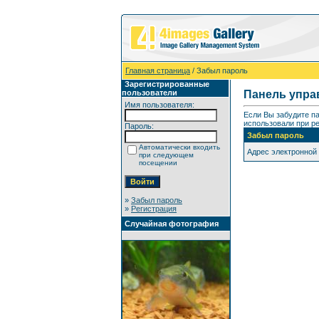
Главная страница
/ Забыл пароль
Зарегистрированные
пользователи
Панель упра
Имя пользователя:
Если Вы забудите п
использовали при ре
Пароль:
Забыл пароль
Автоматически входить
Адрес электронной
при следующем
посещении
»
Забыл пароль
»
Регистрация
Случайная фотография