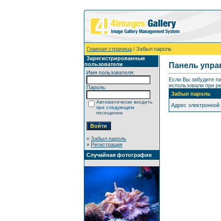
Главная страница
/ Забыл пароль
Зарегистрированные
пользователи
Панель упра
Имя пользователя:
Если Вы забудите п
использовали при ре
Пароль:
Забыл пароль
Автоматически входить
Адрес электронной
при следующем
посещении
»
Забыл пароль
»
Регистрация
Случайная фотография