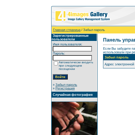
Главная страница
/ Забыл пароль
Зарегистрированные
пользователи
Панель упра
Имя пользователя:
Если Вы забудите п
использовали при ре
Пароль:
Забыл пароль
Автоматически входить
Адрес электронной
при следующем
посещении
»
Забыл пароль
»
Регистрация
Случайная фотография