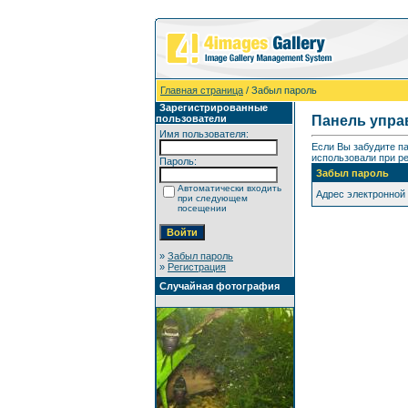
Главная страница
/ Забыл пароль
Зарегистрированные
пользователи
Панель упра
Имя пользователя:
Если Вы забудите п
использовали при ре
Пароль:
Забыл пароль
Автоматически входить
Адрес электронной
при следующем
посещении
»
Забыл пароль
»
Регистрация
Случайная фотография