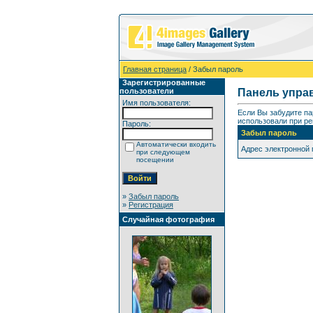
Главная страница
/ Забыл пароль
Зарегистрированные
пользователи
Панель упра
Имя пользователя:
Если Вы забудите па
использовали при ре
Пароль:
Забыл пароль
Автоматически входить
Адрес электронной
при следующем
посещении
»
Забыл пароль
»
Регистрация
Случайная фотография