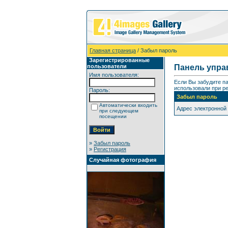
Главная страница
/ Забыл пароль
Зарегистрированные
пользователи
Панель упра
Имя пользователя:
Если Вы забудите п
использовали при ре
Пароль:
Забыл пароль
Автоматически входить
Адрес электронной
при следующем
посещении
»
Забыл пароль
»
Регистрация
Случайная фотография