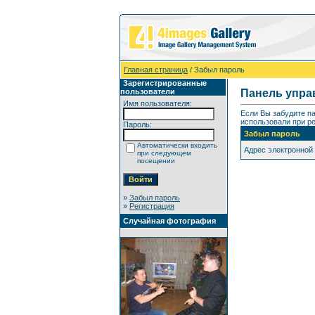
Главная страница
/ Забыл пароль
Зарегистрированные
пользователи
Панель упра
Имя пользователя:
Если Вы забудите п
использовали при ре
Пароль:
Забыл пароль
Автоматически входить
Адрес электронной
при следующем
посещении
»
Забыл пароль
»
Регистрация
Случайная фотография