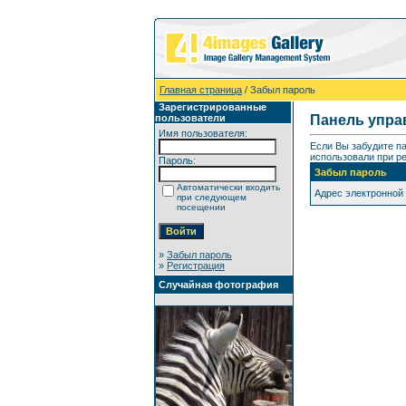
Главная страница
/ Забыл пароль
Зарегистрированные
пользователи
Панель упра
Имя пользователя:
Если Вы забудите п
использовали при ре
Пароль:
Забыл пароль
Автоматически входить
Адрес электронной
при следующем
посещении
»
Забыл пароль
»
Регистрация
Случайная фотография