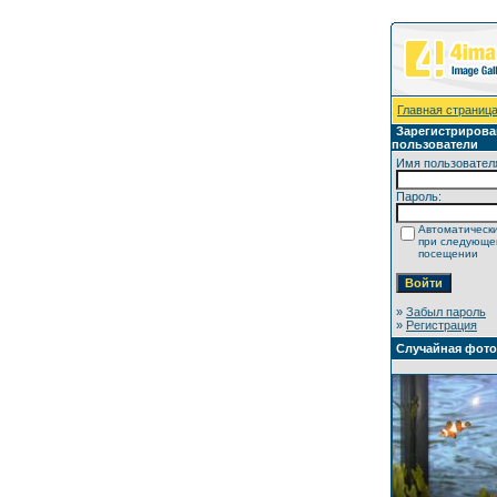
Главная страниц
Зарегистриров
пользователи
Имя пользовател
Пароль:
Автоматически
при следующ
посещении
»
Забыл пароль
»
Регистрация
Случайная фот