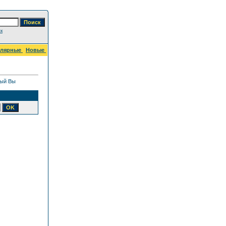
к
улярные
Новые
рый Вы