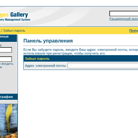
Расширенный поис
а
/ Забыл пароль
Поп
анные
Панель управления
я:
Если Вы забудите пароль, введите Ваш адрес электронной почты, кото
использовали при регистрации, чтобы получить его.
Забыл пароль
 входить
Адрес электронной почты:
ем
ография