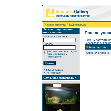
Главная страница
/ Забыл пароль
Зарегистрированные
пользователи
Панель упра
Имя пользователя:
Если Вы забудите п
использовали при ре
Пароль:
Забыл пароль
Автоматически входить
Адрес электронной
при следующем
посещении
»
Забыл пароль
»
Регистрация
Случайная фотография