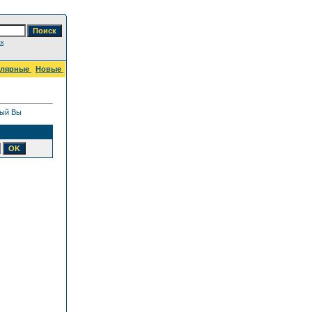
к
улярные
Новые
рый Вы