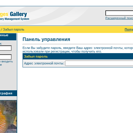
Расширенный поис
а
/ Забыл пароль
Поп
анные
Панель управления
я:
Если Вы забудите пароль, введите Ваш адрес электронной почты, кото
использовали при регистрации, чтобы получить его.
Забыл пароль
 входить
Адрес электронной почты:
ем
ография