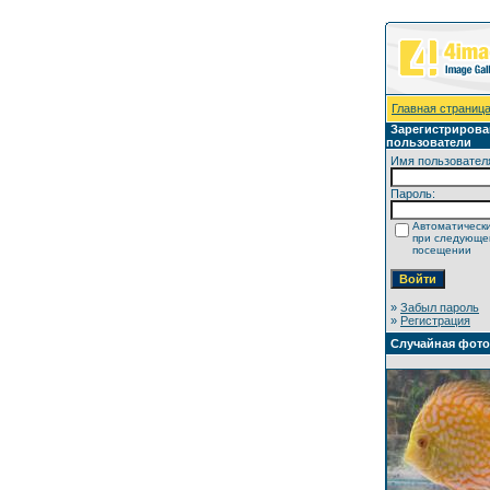
Главная страниц
Зарегистриров
пользователи
Имя пользовател
Пароль:
Автоматически
при следующ
посещении
»
Забыл пароль
»
Регистрация
Случайная фот