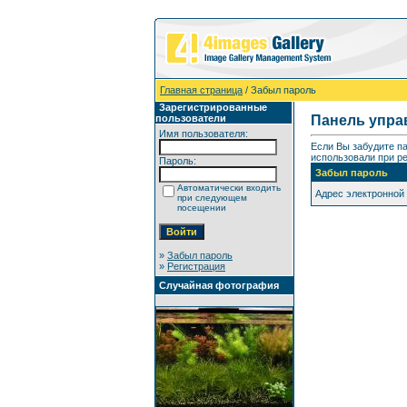
Главная страница
/ Забыл пароль
Зарегистрированные
пользователи
Панель упра
Имя пользователя:
Если Вы забудите п
использовали при ре
Пароль:
Забыл пароль
Автоматически входить
Адрес электронной
при следующем
посещении
»
Забыл пароль
»
Регистрация
Случайная фотография