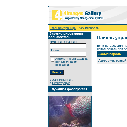
Главная страница
/ Забыл пароль
Зарегистрированные
пользователи
Панель упра
Имя пользователя:
Если Вы забудите п
использовали при ре
Пароль:
Забыл пароль
Автоматически входить
Адрес электронной
при следующем
посещении
»
Забыл пароль
»
Регистрация
Случайная фотография