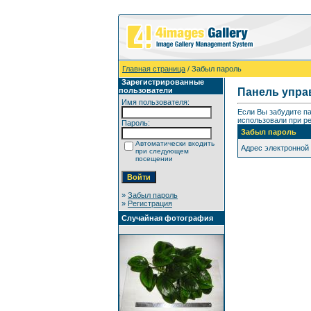
Главная страница
/ Забыл пароль
Зарегистрированные
пользователи
Панель упра
Имя пользователя:
Если Вы забудите п
использовали при ре
Пароль:
Забыл пароль
Автоматически входить
Адрес электронной
при следующем
посещении
»
Забыл пароль
»
Регистрация
Случайная фотография