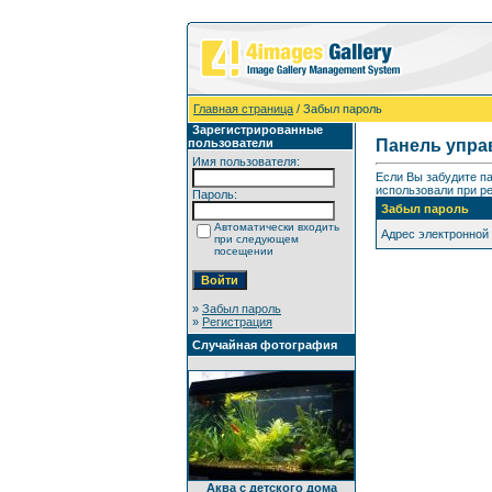
Главная страница
/ Забыл пароль
Зарегистрированные
пользователи
Панель упра
Имя пользователя:
Если Вы забудите п
использовали при ре
Пароль:
Забыл пароль
Автоматически входить
Адрес электронной
при следующем
посещении
»
Забыл пароль
»
Регистрация
Случайная фотография
Аква с детского дома