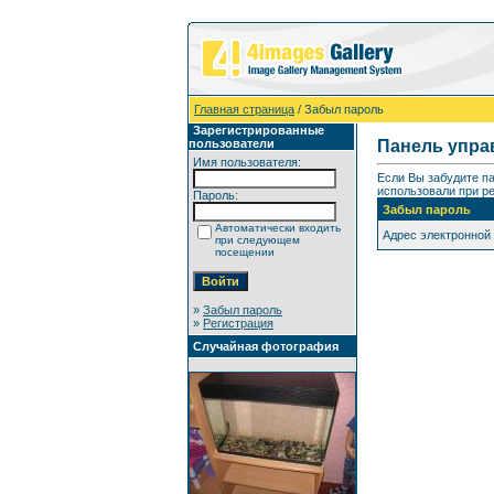
Главная страница
/ Забыл пароль
Зарегистрированные
пользователи
Панель упра
Имя пользователя:
Если Вы забудите п
использовали при ре
Пароль:
Забыл пароль
Автоматически входить
Адрес электронной
при следующем
посещении
»
Забыл пароль
»
Регистрация
Случайная фотография