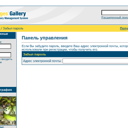
Расширенный поис
а
/ Забыл пароль
Поп
анные
Панель управления
я:
Если Вы забудите пароль, введите Ваш адрес электронной почты, кото
использовали при регистрации, чтобы получить его.
Забыл пароль
 входить
Адрес электронной почты:
ем
ография
мус