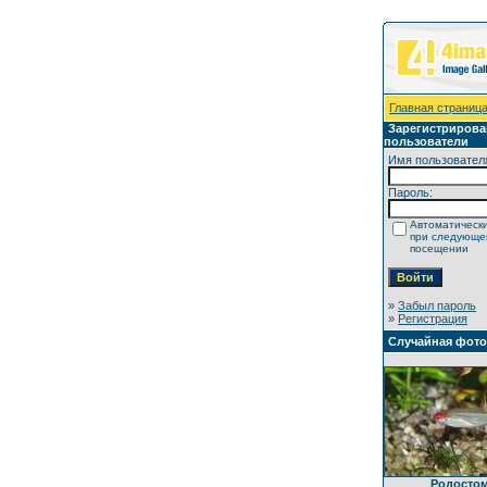
Главная страниц
Зарегистриров
пользователи
Имя пользовател
Пароль:
Автоматически
при следующ
посещении
»
Забыл пароль
»
Регистрация
Случайная фот
Родосто