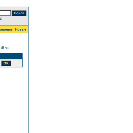
к
улярные
Новые
рый Вы