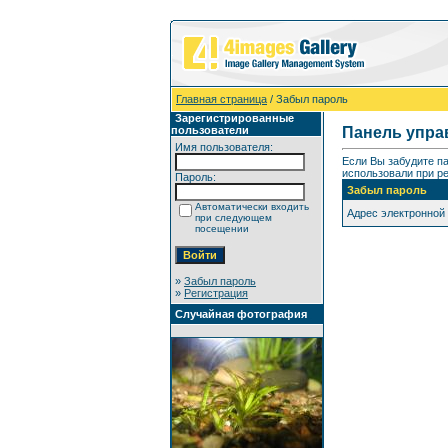
Главная страница
/ Забыл пароль
Зарегистрированные
пользователи
Панель упра
Имя пользователя:
Если Вы забудите п
использовали при ре
Пароль:
Забыл пароль
Автоматически входить
Адрес электронной
при следующем
посещении
»
Забыл пароль
»
Регистрация
Случайная фотография