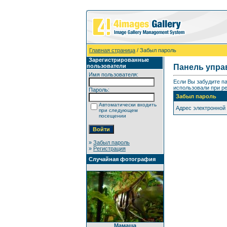
Главная страница
/ Забыл пароль
Зарегистрированные
пользователи
Панель упра
Имя пользователя:
Если Вы забудите п
использовали при ре
Пароль:
Забыл пароль
Автоматически входить
Адрес электронной
при следующем
посещении
»
Забыл пароль
»
Регистрация
Случайная фотография
Мамаша