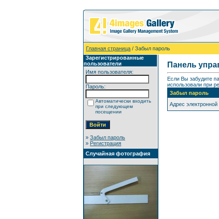
Главная страница
/ Забыл пароль
Зарегистрированные
пользователи
Панель упра
Имя пользователя:
Если Вы забудите п
использовали при ре
Пароль:
Забыл пароль
Автоматически входить
Адрес электронной
при следующем
посещении
»
Забыл пароль
»
Регистрация
Случайная фотография