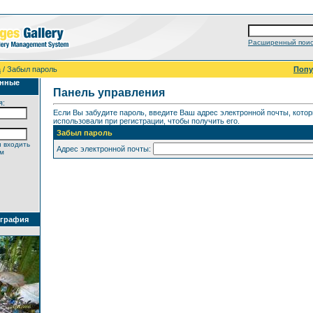
Расширенный поис
а
/ Забыл пароль
Поп
анные
Панель управления
я:
Если Вы забудите пароль, введите Ваш адрес электронной почты, кото
использовали при регистрации, чтобы получить его.
Забыл пароль
 входить
Адрес электронной почты:
ем
ография