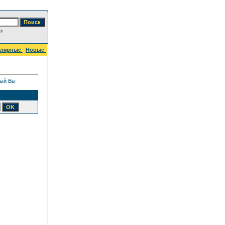
к
улярные
Новые
рый Вы