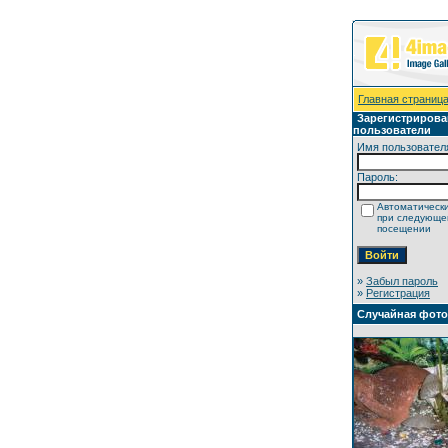
Главная страниц
Зарегистриров
пользователи
Имя пользовател
Пароль:
Автоматически
при следующ
посещении
»
Забыл пароль
»
Регистрация
Случайная фот