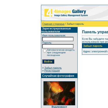
Главная страница
/ Забыл пароль
Зарегистрированные
пользователи
Панель упра
Имя пользователя:
Если Вы забудите па
использовали при ре
Пароль:
Забыл пароль
Автоматически входить
Адрес электронной
при следующем
посещении
»
Забыл пароль
»
Регистрация
Случайная фотография
Вуалехвост