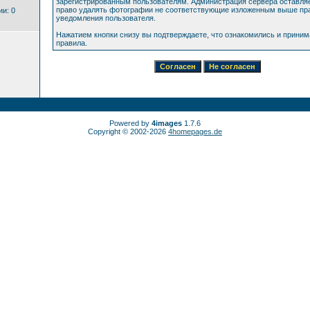
зарегистрированным пользователям. Администрация сервера оставляе
право удалять фотографии не соответствующие изложенным выше пра
и: 0
уведомления пользователя.
Нажатием кнопки снизу вы подтверждаете, что ознакомились и прини
правила.
Powered by
4images
1.7.6
Copyright © 2002-2026
4homepages.de