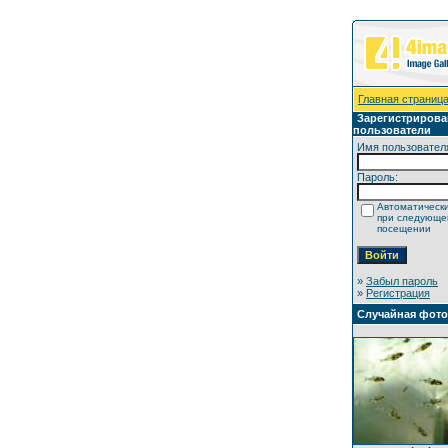
Главная страниц
Зарегистриров
пользователи
Имя пользовател
Пароль:
Автоматически
при следующ
посещении
»
Забыл пароль
»
Регистрация
Случайная фот