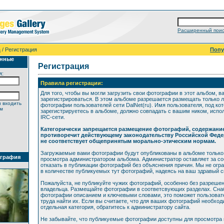
Расширенный поис
а
/ Регистрация
Поп
анные
Регистрация
я:
Правила регистрации:
Для того, чтобы вы могли загрузить свои фотографии в этот альбом, в
зарегистрироваться. В этом альбоме разрешается размещать только 
 входить
фотографии пользователей сети DalNet(ru). Имя пользователя, под ко
ем
зарегистрируетесь в альбоме, должно совпадать с вашим ником, исп
IRC-сети.
Категорически запрещается размещение фотографий, содержани
противоречит действующему законодательству Российской Феде
не соответствует общепринятым морально-этическим нормам.
Загружаемые вами фотографии будут опубликованы в альбоме только
ография
просмотра администратором альбома. Администратор оставляет за со
отказать в публикации фотографий без объяснения причин. Мы не огр
в количестве публикуемых тут фотографий, надеясь на ваш здравый 
Пожалуйста, не публикуйте чужих фотографий, особенно без разрешен
владельца. Размещайте фотографии в соответсвующих разделах. Сна
фотографии описанием и ключевыми словами, это поможет пользоват
труда найти их. Если вы считаете, что для ваших фотографий необхо
отдельная категория, обратитесь к администратору сайта.
Не забывайте, что публикуемые фотографии доступны для просмотра 