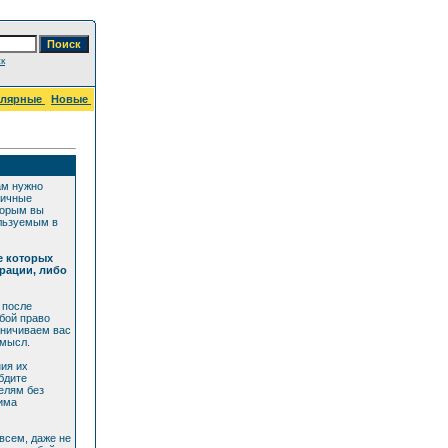
к
улярные
Новые
ам нужно
личные
торым вы
ользуемым в
е которых
рации, либо
 после
бой право
аничиваем вас
смысл.
ия их
бдите
елям без
дима
всем, даже не