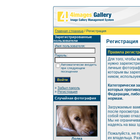
Главная страница
/ Регистрация
Зарегистрированные
пользователи
Регистрация
Имя пользователя:
Правила регистр
Пароль:
Для того, чтобы в
нужно зарегистри
Автоматически входить
личные фотографи
при следующем
посещении
которым вы зарег
ником, используе
Категорически з
»
Забыл пароль
которых противо
»
Регистрация
Федерации, либо
Случайная фотография
нормам.
Загружаемые вами
после просмотра
собой право отка
Мы не ограничива
надеясь на ваш з
Пожалуйста, не п
их владельца. Ра
Лолка