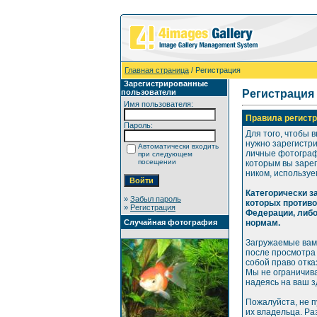
Главная страница
/ Регистрация
Зарегистрированные
пользователи
Регистрация
Имя пользователя:
Правила регистр
Пароль:
Для того, чтобы 
нужно зарегистр
Автоматически входить
личные фотографи
при следующем
посещении
которым вы зарег
ником, используе
Категорически 
»
Забыл пароль
которых против
»
Регистрация
Федерации, либ
Случайная фотография
нормам.
Загружаемые вам
после просмотра
собой право отка
Мы не ограничива
надеясь на ваш 
Пожалуйста, не 
их владельца. Р