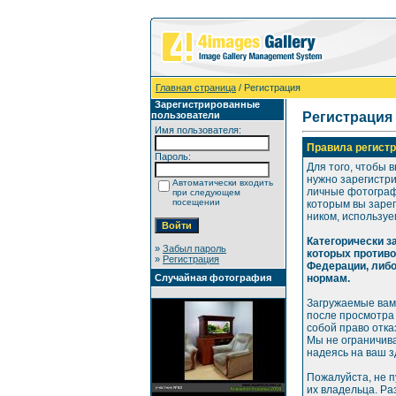
Главная страница
/ Регистрация
Зарегистрированные
пользователи
Регистрация
Имя пользователя:
Правила регистр
Пароль:
Для того, чтобы 
нужно зарегистр
Автоматически входить
личные фотографи
при следующем
посещении
которым вы зарег
ником, используе
Категорически 
»
Забыл пароль
которых против
»
Регистрация
Федерации, либ
Случайная фотография
нормам.
Загружаемые вам
после просмотра
собой право отка
Мы не ограничива
надеясь на ваш 
Пожалуйста, не 
их владельца. Р