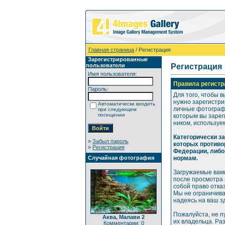
Главная страница
/ Регистрация
Зарегистрированные
пользователи
Регистрация
Имя пользователя:
Правила регистр
Пароль:
Для того, чтобы в
нужно зарегистри
Автоматически входить
личные фотографи
при следующем
посещении
которым вы зарег
ником, используе
Категорически з
»
Забыл пароль
которых противо
»
Регистрация
Федерации, либо
Случайная фотография
нормам.
Загружаемые вами
после просмотра
собой право отка
Мы не ограничива
надеясь на ваш з
Пожалуйста, не п
Аква, Малави 2
их владельца. Ра
Комментарии: 0