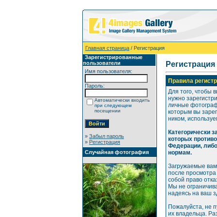
Главная страница
/ Регистрация
Зарегистрированные
пользователи
Регистрация
Имя пользователя:
Правила регистр
Пароль:
Для того, чтобы 
нужно зарегистр
Автоматически входить
личные фотографи
при следующем
посещении
которым вы зарег
ником, используе
Категорически 
»
Забыл пароль
которых против
»
Регистрация
Федерации, либ
Случайная фотография
нормам.
Загружаемые вам
после просмотра
собой право отка
Мы не ограничива
надеясь на ваш 
Пожалуйста, не 
их владельца. Р