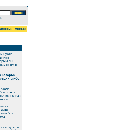
к
улярные
Новые
ам нужно
личные
торым вы
ользуемым в
е которых
рации, либо
 после
бой право
аничиваем вас
смысл.
ия их
бдите
елям без
дима
всем, даже не