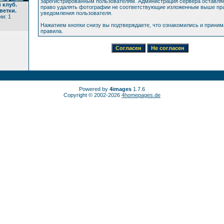
зарегистрированным пользователям. Администрация сервера оставляе
 клуб.
право удалять фотографии не соответствующие изложенным выше пра
ветки.
уведомления пользователя.
и: 1
Нажатием кнопки снизу вы подтверждаете, что ознакомились и прини
правила.
Powered by
4images
1.7.6
Copyright © 2002-2026
4homepages.de