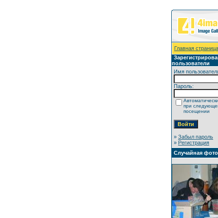
Главная страниц
Зарегистриров
пользователи
Имя пользовател
Пароль:
Автоматически
при следующ
посещении
»
Забыл пароль
»
Регистрация
Случайная фот