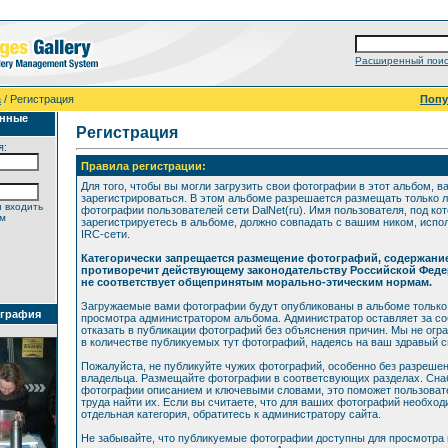
Расширенный поис
а
/ Регистрация
Поп
анные
Регистрация
я:
Правила регистрации:
Для того, чтобы вы могли загрузить свои фотографии в этот альбом, в
зарегистрироваться. В этом альбоме разрешается размещать только 
 входить
фотографии пользователей сети DalNet(ru). Имя пользователя, под ко
ем
зарегистрируетесь в альбоме, должно совпадать с вашим ником, исп
IRC-сети.
Категорически запрещается размещение фотографий, содержани
противоречит действующему законодательству Российской Феде
не соответствует общепринятым морально-этическим нормам.
Загружаемые вами фотографии будут опубликованы в альбоме только
ография
просмотра администратором альбома. Администратор оставляет за со
отказать в публикации фотографий без объяснения причин. Мы не огр
в количестве публикуемых тут фотографий, надеясь на ваш здравый 
Пожалуйста, не публикуйте чужих фотографий, особенно без разрешен
владельца. Размещайте фотографии в соответсвующих разделах. Сна
фотографии описанием и ключевыми словами, это поможет пользоват
труда найти их. Если вы считаете, что для ваших фотографий необхо
отдельная категория, обратитесь к администратору сайта.
Не забывайте, что публикуемые фотографии доступны для просмотра 