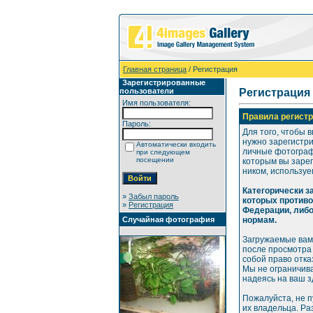
Главная страница
/ Регистрация
Зарегистрированные
пользователи
Регистрация
Имя пользователя:
Правила регистр
Пароль:
Для того, чтобы 
нужно зарегистр
Автоматически входить
личные фотографи
при следующем
посещении
которым вы зарег
ником, используе
Категорически 
»
Забыл пароль
которых против
»
Регистрация
Федерации, либ
Случайная фотография
нормам.
Загружаемые вам
после просмотра
собой право отка
Мы не ограничива
надеясь на ваш 
Пожалуйста, не 
их владельца. Р