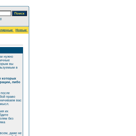
к
улярные
Новые
ам нужно
личные
торым вы
ользуемым в
е которых
рации, либо
 после
бой право
аничиваем вас
смысл.
ия их
бдите
елям без
дима
всем, даже не