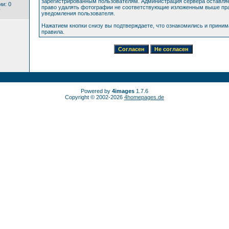
зарегистрированным пользователям. Администрация сервера оставляе
и: 0
право удалять фотографии не соответствующие изложенным выше пра
y
уведомления пользователя.
Нажатием кнопки снизу вы подтверждаете, что ознакомились и прини
правила.
Powered by
4images
1.7.6
Copyright © 2002-2026
4homepages.de