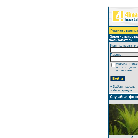
Главная страниц
Зарегистриров
пользователи
Имя пользовател
Пароль:
Автоматически
при следующ
посещении
»
Забыл пароль
»
Регистрация
Случайная фот
2