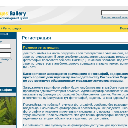
Расширенный поис
а
/ Регистрация
Поп
анные
Регистрация
я:
Правила регистрации:
Для того, чтобы вы могли загрузить свои фотографии в этот альбом, в
зарегистрироваться. В этом альбоме разрешается размещать только 
 входить
фотографии пользователей сети DalNet(ru). Имя пользователя, под ко
ем
зарегистрируетесь в альбоме, должно совпадать с вашим ником, исп
IRC-сети.
Категорически запрещается размещение фотографий, содержани
противоречит действующему законодательству Российской Феде
не соответствует общепринятым морально-этическим нормам.
Загружаемые вами фотографии будут опубликованы в альбоме только
ография
просмотра администратором альбома. Администратор оставляет за со
отказать в публикации фотографий без объяснения причин. Мы не огр
в количестве публикуемых тут фотографий, надеясь на ваш здравый 
Пожалуйста, не публикуйте чужих фотографий, особенно без разрешен
владельца. Размещайте фотографии в соответсвующих разделах. Сна
фотографии описанием и ключевыми словами, это поможет пользоват
труда найти их. Если вы считаете, что для ваших фотографий необхо
отдельная категория, обратитесь к администратору сайта.
Не забывайте, что публикуемые фотографии доступны для просмотра 