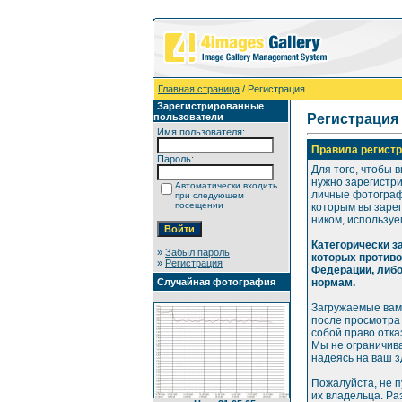
Главная страница
/ Регистрация
Зарегистрированные
пользователи
Регистрация
Имя пользователя:
Правила регистр
Пароль:
Для того, чтобы 
нужно зарегистр
Автоматически входить
личные фотографи
при следующем
посещении
которым вы зарег
ником, используе
Категорически 
»
Забыл пароль
которых против
»
Регистрация
Федерации, либ
Случайная фотография
нормам.
Загружаемые вам
после просмотра
собой право отка
Мы не ограничива
надеясь на ваш 
Пожалуйста, не 
их владельца. Р