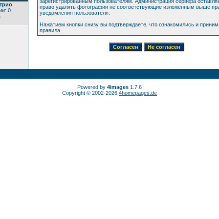
зарегистрированным пользователям. Администрация сервера оставляе
трио
право удалять фотографии не соответствующие изложенным выше пра
и: 0
уведомления пользователя.
а
Нажатием кнопки снизу вы подтверждаете, что ознакомились и прини
правила.
Powered by
4images
1.7.6
Copyright © 2002-2026
4homepages.de