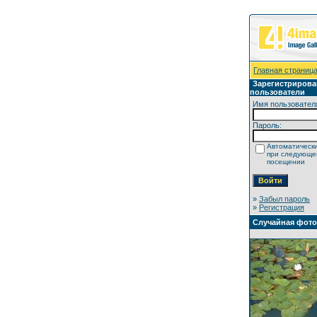
Главная страниц
Зарегистриров
пользователи
Имя пользовател
Пароль:
Автоматически
при следующ
посещении
»
Забыл пароль
»
Регистрация
Случайная фот