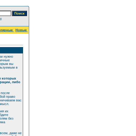
к
улярные
Новые
ам нужно
личные
торым вы
ользуемым в
е которых
рации, либо
 после
бой право
аничиваем вас
смысл.
ия их
бдите
елям без
дима
всем, даже не