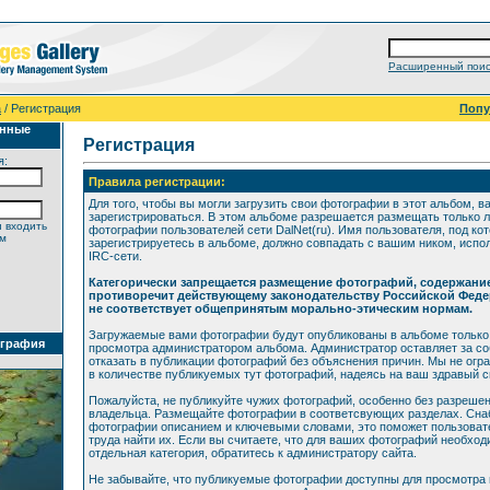
Расширенный поис
а
/ Регистрация
Поп
анные
Регистрация
я:
Правила регистрации:
Для того, чтобы вы могли загрузить свои фотографии в этот альбом, в
зарегистрироваться. В этом альбоме разрешается размещать только 
 входить
фотографии пользователей сети DalNet(ru). Имя пользователя, под ко
ем
зарегистрируетесь в альбоме, должно совпадать с вашим ником, исп
IRC-сети.
Категорически запрещается размещение фотографий, содержани
противоречит действующему законодательству Российской Феде
не соответствует общепринятым морально-этическим нормам.
Загружаемые вами фотографии будут опубликованы в альбоме только
ография
просмотра администратором альбома. Администратор оставляет за со
отказать в публикации фотографий без объяснения причин. Мы не огр
в количестве публикуемых тут фотографий, надеясь на ваш здравый 
Пожалуйста, не публикуйте чужих фотографий, особенно без разрешен
владельца. Размещайте фотографии в соответсвующих разделах. Сна
фотографии описанием и ключевыми словами, это поможет пользоват
труда найти их. Если вы считаете, что для ваших фотографий необхо
отдельная категория, обратитесь к администратору сайта.
Не забывайте, что публикуемые фотографии доступны для просмотра 